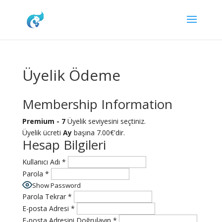
Üyelik Ödeme
Membership Information
Premium - 7
Üyelik seviyesini seçtiniz.
Üyelik ücreti
Ay
başına 7.00€'dir.
Hesap Bilgileri
Kullanıcı Adı
*
Parola
*
Show Password
Parola Tekrar
*
E-posta Adresi
*
E-posta Adresini Doğrulayın
*