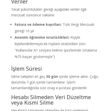
Veriler
Yasal yükümlülükler gereği aşağıdaki veriler ilgili
mevzuat süresince saklanır:
Fatura ve ödeme kayıtları:
Türk Vergi Mevzuatı
gereği 10 yıl
Anonim öğrenme istatistikleri:
Kişiyle
ilişkilendirilemeyecek toplam istatistikler (örn.
“Kullanıcılar A1 seviyesi kelime quiz’lerinde ortalama
%75 başarı göstermiştir”)
İşlem Süresi
Silme talepleri en geç
30 gün
içinde işleme alınır. Çoğu
durumda 7 gün içinde tamamlanır. İşlem
tamamlandığında size onay e-postası gönderilir.
Hesabı Silmeden Veri Düzeltme
veya Kısmi Silme
Hesabınızı tamamen silmeden de bazı verilerinizi